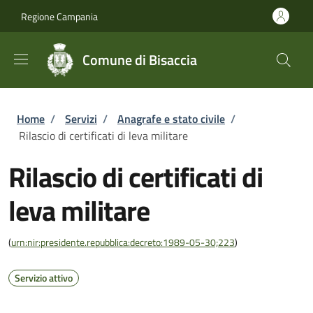
Salta al contenuto principale
Skip to footer content
Regione Campania
Comune di Bisaccia
Briciole di pane
Home
/
Servizi
/
Anagrafe e stato civile
/
Rilascio di certificati di leva militare
Rilascio di certificati di
leva militare
(
urn:nir:presidente.repubblica:decreto:1989-05-30;223
)
Servizio attivo