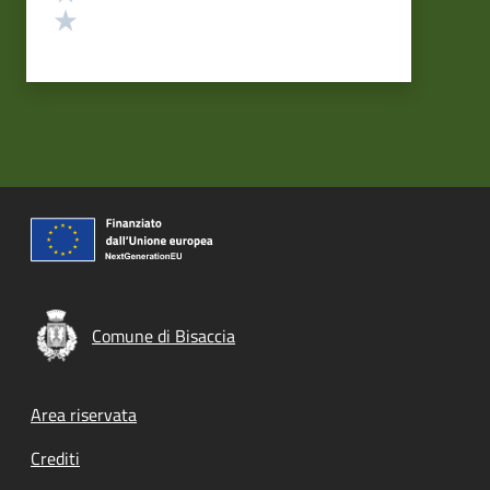
Valuta 1 stelle su 5
Comune di Bisaccia
Footer menu
Area riservata
Crediti