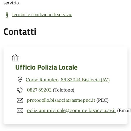
servizio.
Termini e condizioni di servizio
Contatti
Ufficio Polizia Locale
Corso Romuleo, 86 83044 Bisaccia (AV)
0827 89202
(Telefono)
protocollo.bisaccia@asmepec.it
(PEC)
poliziamunicipale@comune.bisaccia.av.it
(Email