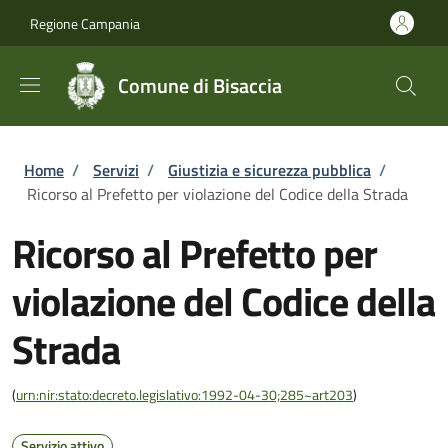
Salta al contenuto principale
Skip to footer content
Regione Campania
Comune di Bisaccia
Briciole di pane
Home
/
Servizi
/
Giustizia e sicurezza pubblica
/
Ricorso al Prefetto per violazione del Codice della Strada
Ricorso al Prefetto per
violazione del Codice della
Strada
(
urn:nir:stato:decreto.legislativo:1992-04-30;285~art203
)
Servizio attivo