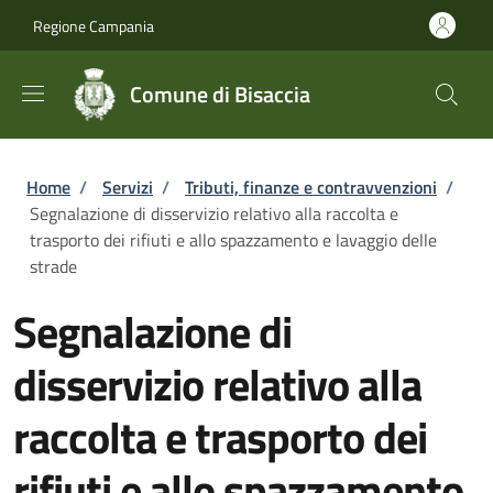
Salta al contenuto principale
Skip to footer content
Regione Campania
Comune di Bisaccia
Briciole di pane
Home
/
Servizi
/
Tributi, finanze e contravvenzioni
/
Segnalazione di disservizio relativo alla raccolta e
trasporto dei rifiuti e allo spazzamento e lavaggio delle
strade
Segnalazione di
disservizio relativo alla
raccolta e trasporto dei
rifiuti e allo spazzamento