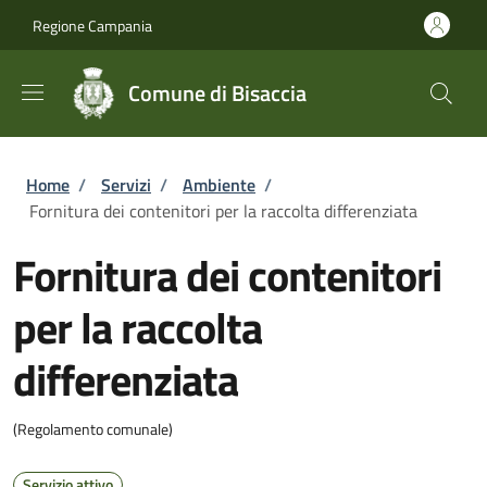
Salta al contenuto principale
Skip to footer content
Regione Campania
Comune di Bisaccia
Briciole di pane
Home
/
Servizi
/
Ambiente
/
Fornitura dei contenitori per la raccolta differenziata
Fornitura dei contenitori
per la raccolta
differenziata
(Regolamento comunale)
Servizio attivo