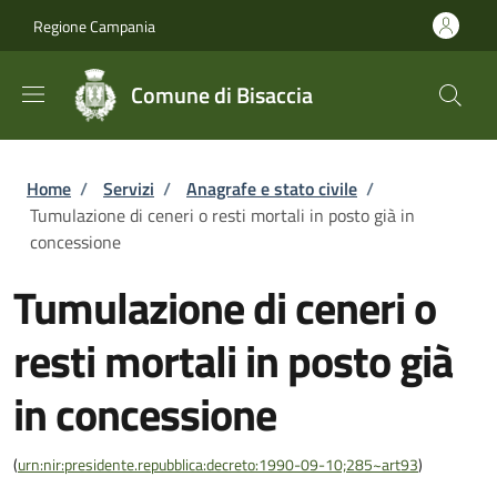
Salta al contenuto principale
Skip to footer content
Regione Campania
Comune di Bisaccia
Briciole di pane
Home
/
Servizi
/
Anagrafe e stato civile
/
Tumulazione di ceneri o resti mortali in posto già in
concessione
Tumulazione di ceneri o
resti mortali in posto già
in concessione
(
urn:nir:presidente.repubblica:decreto:1990-09-10;285~art93
)