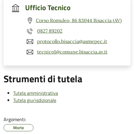
Ufficio Tecnico
Corso Romuleo, 86 83044 Bisaccia (AV)
0827 89202
protocollo.bisaccia@asmepec.it
tecnico1@comune.bisaccia.av.it
Strumenti di tutela
Tutela amministrativa
Tutela giurisdizionale
Argomenti:
Morte