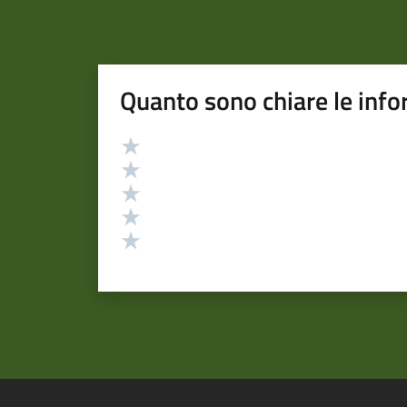
Quanto sono chiare le info
Valutazione
Valuta 5 stelle su 5
Valuta 4 stelle su 5
Valuta 3 stelle su 5
Valuta 2 stelle su 5
Valuta 1 stelle su 5