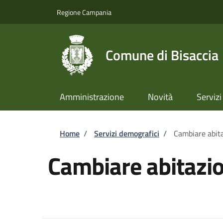
Salta al contenuto principale
Skip to footer content
Regione Campania
Comune di Bisaccia
Amministrazione
Novità
Servizi
Briciole di pane
Home
/
Servizi demografici
/
Cambiare abit
Cambiare abitazi