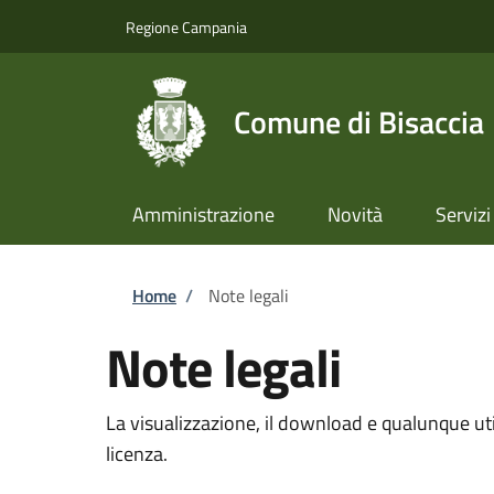
Salta al contenuto principale
Skip to footer content
Regione Campania
Comune di Bisaccia
Amministrazione
Novità
Servizi
Briciole di pane
Home
/
Note legali
Note legali
La visualizzazione, il download e qualunque util
licenza.