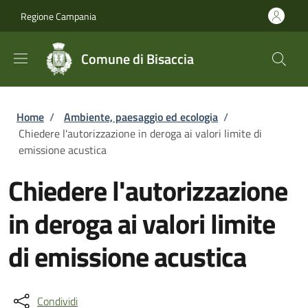
Salta al contenuto principale
Skip to footer content
Regione Campania
Comune di Bisaccia
Briciole di pane
Home
/
Ambiente, paesaggio ed ecologia
/
Chiedere l'autorizzazione in deroga ai valori limite di
emissione acustica
Chiedere l'autorizzazione
in deroga ai valori limite
di emissione acustica
Condividi