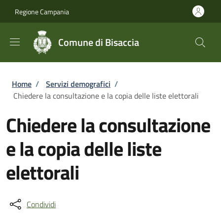
Salta al contenuto principale
Skip to footer content
Regione Campania
Comune di Bisaccia
Briciole di pane
Home
/
Servizi demografici
/
Chiedere la consultazione e la copia delle liste elettorali
Chiedere la consultazione
e la copia delle liste
elettorali
Condividi