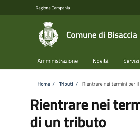
Salta al contenuto principale
Skip to footer content
Regione Campania
Comune di Bisaccia
Amministrazione
Novità
Servizi
Briciole di pane
Home
/
Tributi
/
Rientrare nei termini per i
Rientrare nei ter
di un tributo