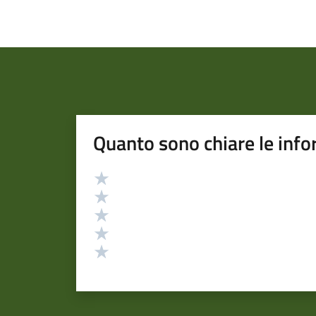
Quanto sono chiare le info
Valutazione
Valuta 5 stelle su 5
Valuta 4 stelle su 5
Valuta 3 stelle su 5
Valuta 2 stelle su 5
Valuta 1 stelle su 5