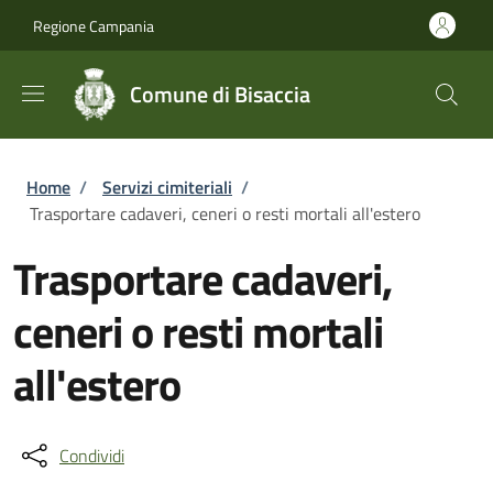
Salta al contenuto principale
Skip to footer content
Regione Campania
Comune di Bisaccia
Briciole di pane
Home
/
Servizi cimiteriali
/
Trasportare cadaveri, ceneri o resti mortali all'estero
Trasportare cadaveri,
ceneri o resti mortali
all'estero
Condividi