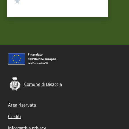
Valuta 1 stelle su 5
Comune di Bisaccia
Footer menu
Area riservata
Crediti
Informativa privacy