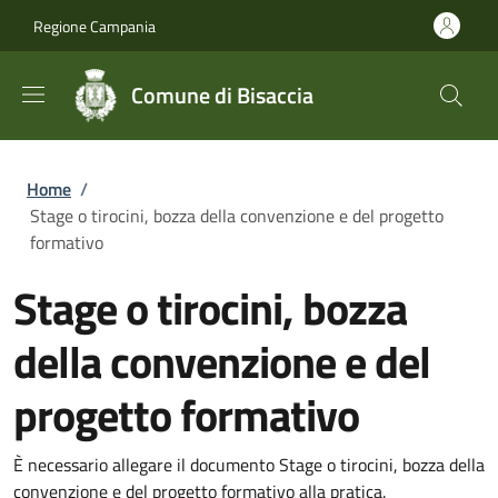
Salta al contenuto principale
Skip to footer content
Regione Campania
Comune di Bisaccia
Briciole di pane
Home
/
Stage o tirocini, bozza della convenzione e del progetto
formativo
Stage o tirocini, bozza
della convenzione e del
progetto formativo
È necessario allegare il documento Stage o tirocini, bozza della
convenzione e del progetto formativo alla pratica.