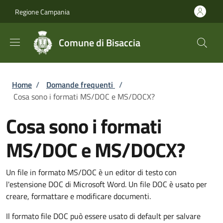
Salta al contenuto principale
Skip to footer content
Regione Campania
Comune di Bisaccia
Briciole di pane
Home
/
Domande frequenti
/
Cosa sono i formati MS/DOC e MS/DOCX?
Cosa sono i formati
MS/DOC e MS/DOCX?
Un file in formato MS/DOC è un editor di testo con
l'estensione DOC di Microsoft Word. Un file DOC è usato per
creare, formattare e modificare documenti.
Il formato file DOC può essere usato di default per salvare