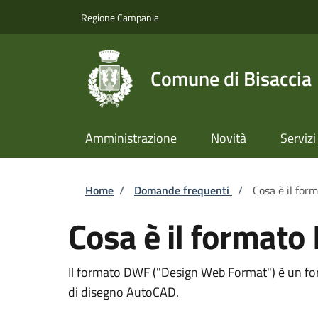
Salta al contenuto principale
Skip to footer content
Regione Campania
Comune di Bisaccia
Amministrazione
Novità
Servizi
Briciole di pane
Home
/
Domande frequenti
/
Cosa è il fo
Cosa è il format
Il formato DWF ("Design Web Format") è un forma
di disegno AutoCAD.