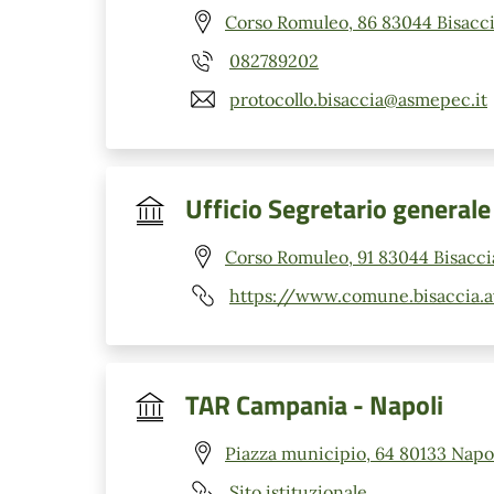
Corso Romuleo, 86 83044 Bisacci
082789202
protocollo.bisaccia@asmepec.it
Ufficio Segretario generale
Corso Romuleo, 91 83044 Bisacci
https://www.comune.bisaccia.av
TAR Campania - Napoli
Piazza municipio, 64 80133 Napol
Sito istituzionale