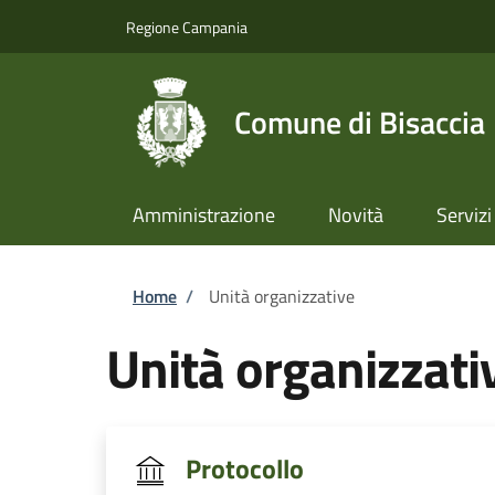
Salta al contenuto principale
Skip to footer content
Regione Campania
Comune di Bisaccia
Amministrazione
Novità
Servizi
Briciole di pane
Home
/
Unità organizzative
Unità organizzati
Protocollo