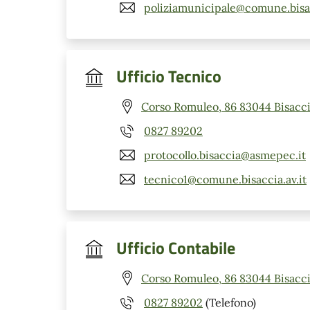
poliziamunicipale@comune.bisac
Ufficio Tecnico
Corso Romuleo, 86 83044 Bisacci
0827 89202
protocollo.bisaccia@asmepec.it
tecnico1@comune.bisaccia.av.it
Ufficio Contabile
Corso Romuleo, 86 83044 Bisacci
0827 89202
(Telefono)