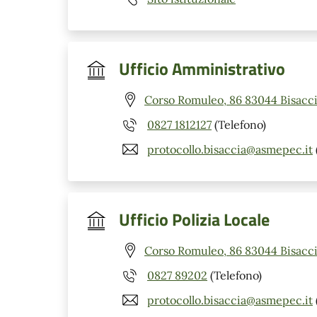
Ufficio Amministrativo
Corso Romuleo, 86 83044 Bisacci
0827 1812127
(Telefono)
protocollo.bisaccia@asmepec.it
Ufficio Polizia Locale
Corso Romuleo, 86 83044 Bisacci
0827 89202
(Telefono)
protocollo.bisaccia@asmepec.it