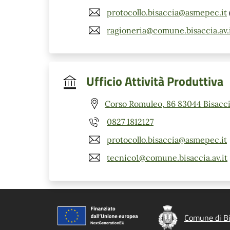
protocollo.bisaccia@asmepec.it
ragioneria@comune.bisaccia.av.
Ufficio Attività Produttiva
Corso Romuleo, 86 83044 Bisacci
0827 1812127
protocollo.bisaccia@asmepec.it
tecnico1@comune.bisaccia.av.it
Comune di Bi