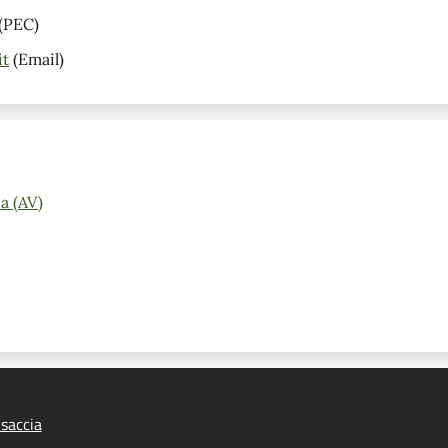
(PEC)
it
(Email)
a (AV)
saccia