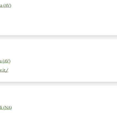
a (AV)
a (AV)
.it/
i (NA)