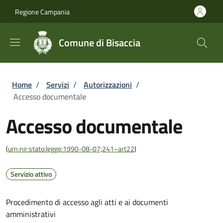
Salta al contenuto principale
Skip to footer content
Regione Campania
Comune di Bisaccia
Briciole di pane
Home
/
Servizi
/
Autorizzazioni
/
Accesso documentale
Accesso documentale
(
urn:nir:stato:legge:1990-08-07;241~art22
)
Servizio attivo
Procedimento di accesso agli atti e ai documenti
amministrativi