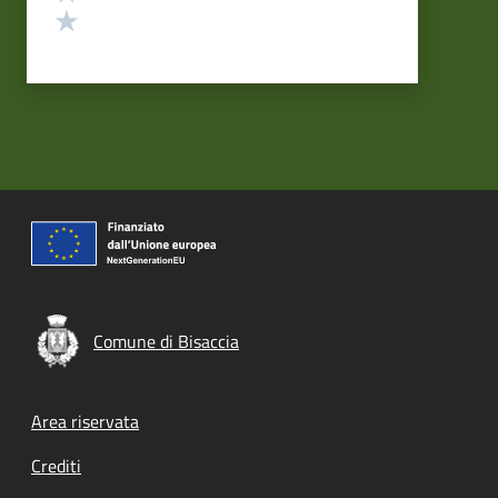
Valuta 1 stelle su 5
Comune di Bisaccia
Footer menu
Area riservata
Crediti