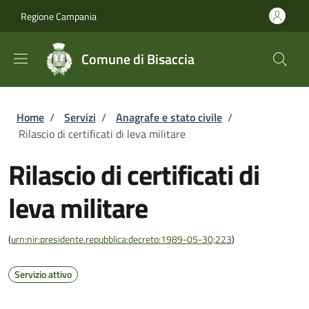
Salta al contenuto principale
Skip to footer content
Regione Campania
Comune di Bisaccia
Briciole di pane
Home
/
Servizi
/
Anagrafe e stato civile
/
Rilascio di certificati di leva militare
Rilascio di certificati di
leva militare
(
urn:nir:presidente.repubblica:decreto:1989-05-30;223
)
Servizio attivo