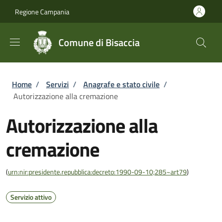
Salta al contenuto principale
Skip to footer content
Regione Campania
Comune di Bisaccia
Briciole di pane
Home
/
Servizi
/
Anagrafe e stato civile
/
Autorizzazione alla cremazione
Autorizzazione alla
cremazione
(
urn:nir:presidente.repubblica:decreto:1990-09-10;285~art79
)
Servizio attivo