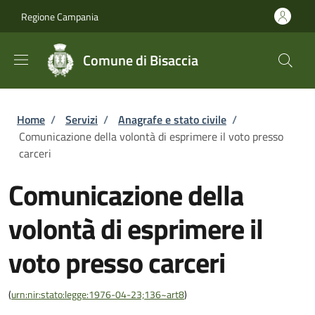
Salta al contenuto principale
Skip to footer content
Regione Campania
Comune di Bisaccia
Briciole di pane
Home
/
Servizi
/
Anagrafe e stato civile
/
Comunicazione della volontà di esprimere il voto presso
carceri
Comunicazione della
volontà di esprimere il
voto presso carceri
(
urn:nir:stato:legge:1976-04-23;136~art8
)