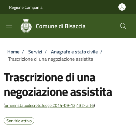
Salta al contenuto principale
Skip to footer content
Regione Campania
Comune di Bisaccia
Briciole di pane
Home
/
Servizi
/
Anagrafe e stato civile
/
Trascrizione di una negoziazione assistita
Trascrizione di una
negoziazione assistita
(
urn:nir:stato:decreto.legge:2014-09-12;132~art6
)
Servizio attivo