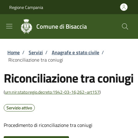
Salta al contenuto principale
Skip to footer content
Regione Campania
Comune di Bisaccia
Briciole di pane
Home
/
Servizi
/
Anagrafe e stato civile
/
Riconciliazione tra coniugi
Riconciliazione tra coniugi
(
urn:nir:stato:regio.decreto:1942-03-16;262~art157
)
Servizio attivo
Procedimento di riconciliazione tra coniugi