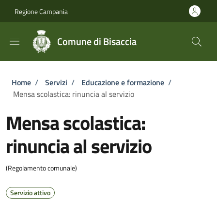
Salta al contenuto principale
Skip to footer content
Regione Campania
Comune di Bisaccia
Briciole di pane
Home
/
Servizi
/
Educazione e formazione
/
Mensa scolastica: rinuncia al servizio
Mensa scolastica:
rinuncia al servizio
(Regolamento comunale)
Servizio attivo