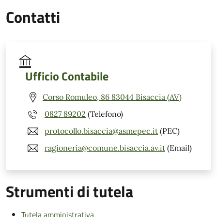
Contatti
Ufficio Contabile
Corso Romuleo, 86 83044 Bisaccia (AV)
0827 89202
(Telefono)
protocollo.bisaccia@asmepec.it
(PEC)
ragioneria@comune.bisaccia.av.it
(Email)
Strumenti di tutela
Tutela amministrativa