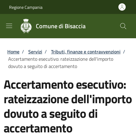
Salta al contenuto principale
Skip to footer content
Regione Campania
Comune di Bisaccia
Briciole di pane
Home
/
Servizi
/
Tributi, finanze e contravvenzioni
/
Accertamento esecutivo: rateizzazione dell'importo
dovuto a seguito di accertamento
Accertamento esecutivo:
rateizzazione dell'importo
dovuto a seguito di
accertamento