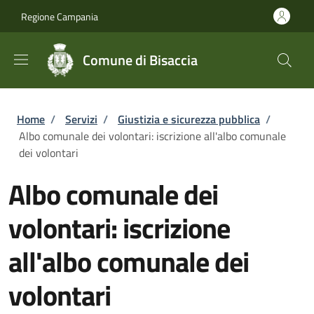
Salta al contenuto principale
Skip to footer content
Regione Campania
Comune di Bisaccia
Briciole di pane
Home
/
Servizi
/
Giustizia e sicurezza pubblica
/
Albo comunale dei volontari: iscrizione all'albo comunale
dei volontari
Albo comunale dei
volontari: iscrizione
all'albo comunale dei
volontari