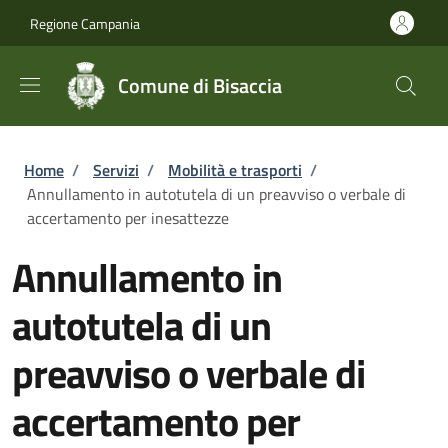
Salta al contenuto principale
Skip to footer content
Regione Campania
Comune di Bisaccia
Briciole di pane
Home
/
Servizi
/
Mobilità e trasporti
/
Annullamento in autotutela di un preavviso o verbale di
accertamento per inesattezze
Annullamento in
autotutela di un
preavviso o verbale di
accertamento per