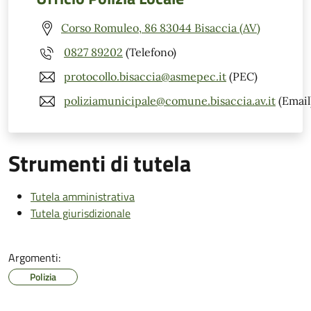
Corso Romuleo, 86 83044 Bisaccia (AV)
0827 89202
(Telefono)
protocollo.bisaccia@asmepec.it
(PEC)
poliziamunicipale@comune.bisaccia.av.it
(Email
Strumenti di tutela
Tutela amministrativa
Tutela giurisdizionale
Argomenti:
Polizia