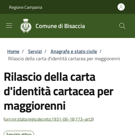
Salta al contenuto principale
Skip to footer content
Regione Campania
Comune di Bisaccia
Briciole di pane
Home
/
Servizi
/
Anagrafe e stato civile
/
Rilascio della carta d'identità cartacea per maggiorenni
Rilascio della carta
d'identità cartacea per
maggiorenni
(
urn:nir:stato:regio.decreto:1931-06-18;773~art3
)
Servizio attivo