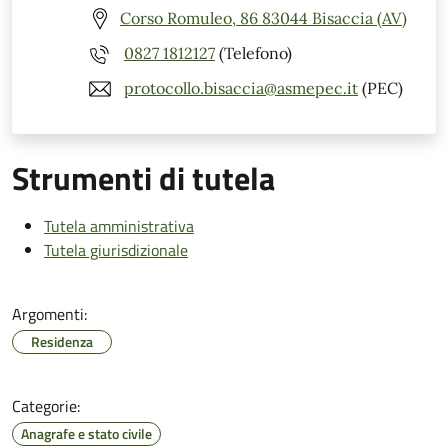
Corso Romuleo, 86 83044 Bisaccia (AV)
0827 1812127
(Telefono)
protocollo.bisaccia@asmepec.it
(PEC)
Strumenti di tutela
Tutela amministrativa
Tutela giurisdizionale
Argomenti:
Residenza
Categorie:
Anagrafe e stato civile