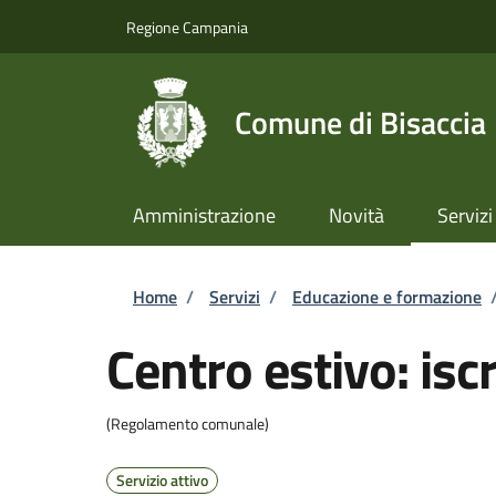
Salta al contenuto principale
Skip to footer content
Regione Campania
Comune di Bisaccia
Amministrazione
Novità
Servizi
Briciole di pane
Home
/
Servizi
/
Educazione e formazione
Centro estivo: iscr
(Regolamento comunale)
Servizio attivo