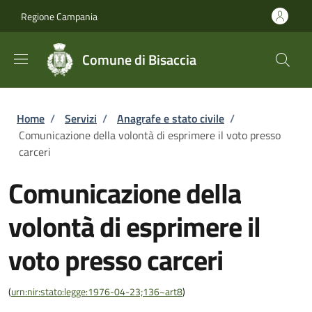
Salta al contenuto principale
Skip to footer content
Regione Campania
Comune di Bisaccia
Briciole di pane
Home
/
Servizi
/
Anagrafe e stato civile
/
Comunicazione della volontà di esprimere il voto presso
carceri
Comunicazione della
volontà di esprimere il
voto presso carceri
(
urn:nir:stato:legge:1976-04-23;136~art8
)