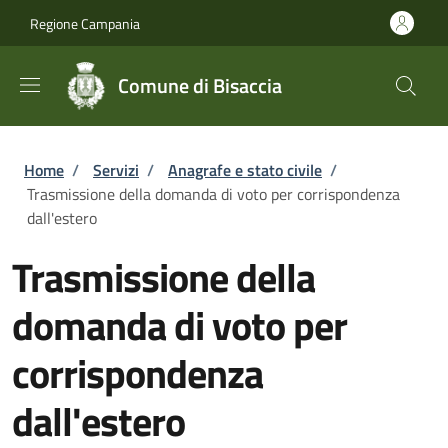
Salta al contenuto principale
Skip to footer content
Regione Campania
Comune di Bisaccia
Briciole di pane
Home
/
Servizi
/
Anagrafe e stato civile
/
Trasmissione della domanda di voto per corrispondenza
dall'estero
Trasmissione della
domanda di voto per
corrispondenza
dall'estero