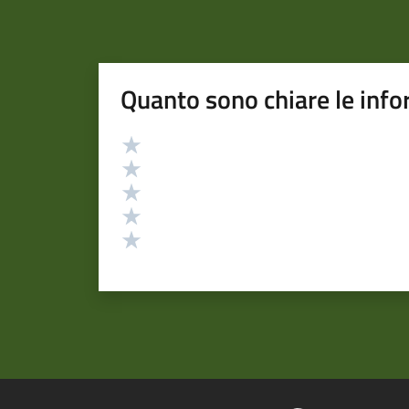
Quanto sono chiare le info
Valutazione
Valuta 5 stelle su 5
Valuta 4 stelle su 5
Valuta 3 stelle su 5
Valuta 2 stelle su 5
Valuta 1 stelle su 5