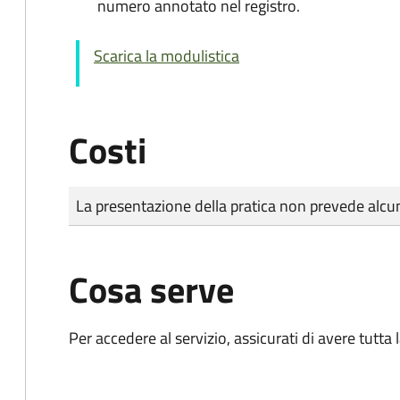
numero annotato nel registro.
Scarica la modulistica
Costi
Tipo di pagamento
Importo
La presentazione della pratica non prevede al
Cosa serve
Per accedere al servizio, assicurati di avere tutt