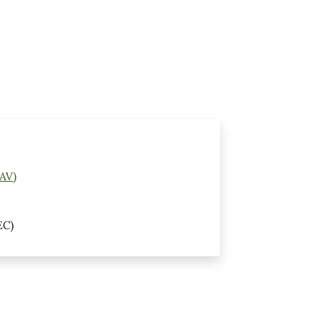
(AV)
EC)