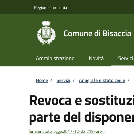
Salta al contenuto principale
Skip to footer content
Regione Campania
Comune di Bisaccia
Amministrazione
Novità
Servizi
Briciole di pane
Home
/
Servizi
/
Anagrafe e stato civile
/
Revoca e sostituzi
parte del dispone
(
urn:nir:stato:legge:2017-12-22;219~art4
)