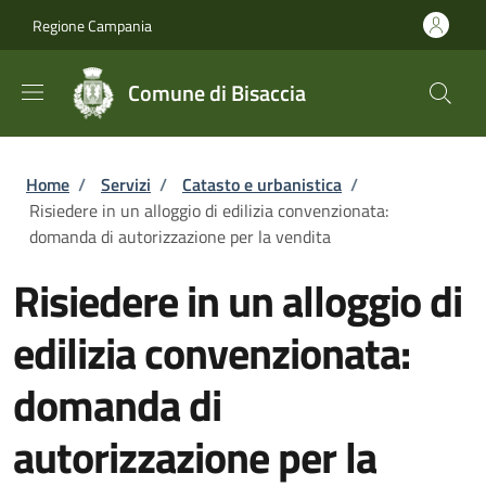
Salta al contenuto principale
Skip to footer content
Regione Campania
Comune di Bisaccia
Briciole di pane
Home
/
Servizi
/
Catasto e urbanistica
/
Risiedere in un alloggio di edilizia convenzionata:
domanda di autorizzazione per la vendita
Risiedere in un alloggio di
edilizia convenzionata:
domanda di
autorizzazione per la