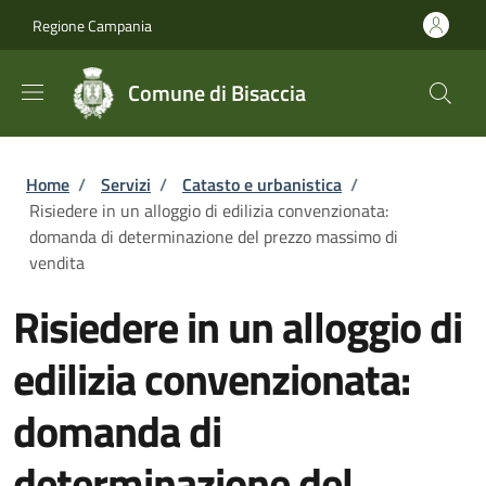
Salta al contenuto principale
Skip to footer content
Regione Campania
Comune di Bisaccia
Briciole di pane
Home
/
Servizi
/
Catasto e urbanistica
/
Risiedere in un alloggio di edilizia convenzionata:
domanda di determinazione del prezzo massimo di
vendita
Risiedere in un alloggio di
edilizia convenzionata:
domanda di
determinazione del