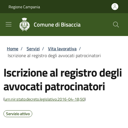
Salta al contenuto principale
Skip to footer content
Regione Campania
Comune di Bisaccia
Briciole di pane
Home
/
Servizi
/
Vita lavorativa
/
Iscrizione al registro degli avvocati patrocinatori
Iscrizione al registro degli
avvocati patrocinatori
(
urn:nir:stato:decreto.legislativo:2016-04-18;50
)
Servizio attivo