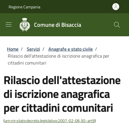
Salta al contenuto principale
Skip to footer content
Regione Campania
Comune di Bisaccia
Briciole di pane
Home
/
Servizi
/
Anagrafe e stato civile
/
Rilascio dell'attestazione di iscrizione anagrafica per
cittadini comunitari
Rilascio dell'attestazione
di iscrizione anagrafica
per cittadini comunitari
(
urn:nir:stato:decreto.legislativo:2007-02-06;30~art9
)