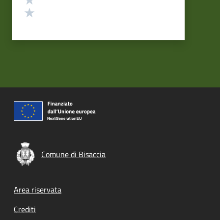
Valuta 1 stelle su 5
Comune di Bisaccia
Footer menu
Area riservata
Crediti