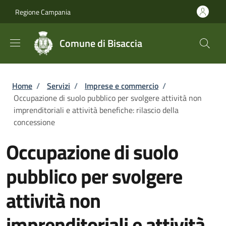
Salta al contenuto principale
Skip to footer content
Regione Campania
Comune di Bisaccia
Briciole di pane
Home
/
Servizi
/
Imprese e commercio
/
Occupazione di suolo pubblico per svolgere attività non
imprenditoriali e attività benefiche: rilascio della
concessione
Occupazione di suolo
pubblico per svolgere
attività non
imprenditoriali e attività