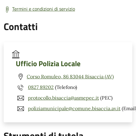
Termini e condizioni di servizio
Contatti
Ufficio Polizia Locale
Corso Romuleo, 86 83044 Bisaccia (AV)
0827 89202
(Telefono)
protocollo.bisaccia@asmepec.it
(PEC)
poliziamunicipale@comune.bisaccia.av.it
(Email
Strumenti di tutela