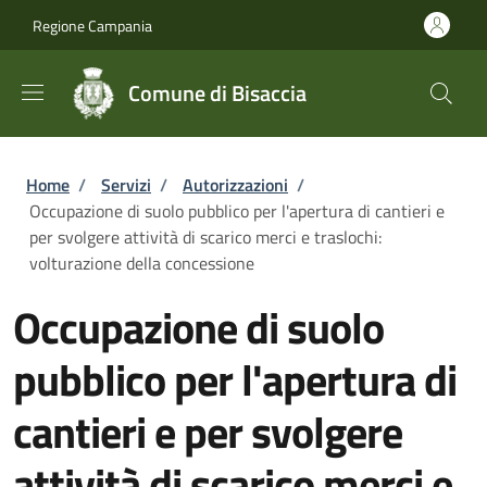
Salta al contenuto principale
Skip to footer content
Regione Campania
Comune di Bisaccia
Briciole di pane
Home
/
Servizi
/
Autorizzazioni
/
Occupazione di suolo pubblico per l'apertura di cantieri e
per svolgere attività di scarico merci e traslochi:
volturazione della concessione
Occupazione di suolo
pubblico per l'apertura di
cantieri e per svolgere
attività di scarico merci e