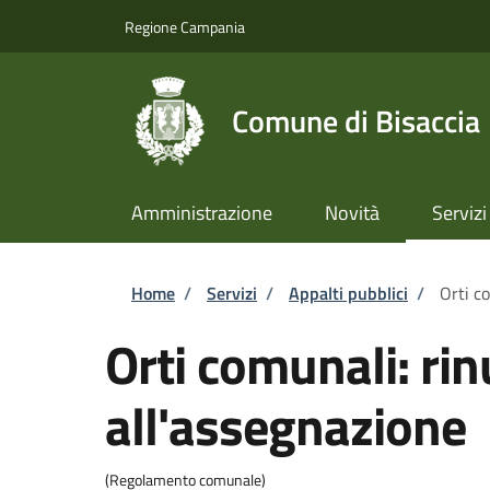
Salta al contenuto principale
Skip to footer content
Regione Campania
Comune di Bisaccia
Amministrazione
Novità
Servizi
Briciole di pane
Home
/
Servizi
/
Appalti pubblici
/
Orti c
Orti comunali: rin
all'assegnazione
(Regolamento comunale)