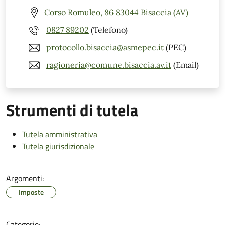
Corso Romuleo, 86 83044 Bisaccia (AV)
0827 89202
(Telefono)
protocollo.bisaccia@asmepec.it
(PEC)
ragioneria@comune.bisaccia.av.it
(Email)
Strumenti di tutela
Tutela amministrativa
Tutela giurisdizionale
Argomenti:
Imposte
Categorie: