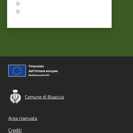
Valuta 2 stelle su 5
Valuta 1 stelle su 5
Comune di Bisaccia
Footer menu
Area riservata
Crediti