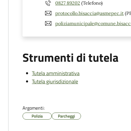
0827 89202
(Telefono)
protocollo.bisaccia@asmepec.it
(P
poliziamunicipale@comune.bisaccia
Strumenti di tutela
Tutela amministrativa
Tutela giurisdizionale
Argomenti:
Polizia
Parcheggi