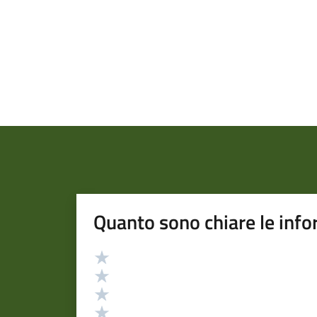
Quanto sono chiare le info
Valutazione
Valuta 5 stelle su 5
Valuta 4 stelle su 5
Valuta 3 stelle su 5
Valuta 2 stelle su 5