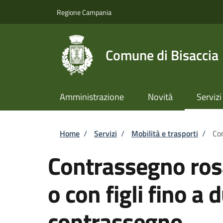
Salta al contenuto principale
Skip to footer content
Regione Campania
Comune di Bisaccia
Amministrazione
Novità
Servizi
Briciole di pane
Home
/
Servizi
/
Mobilità e trasporti
/
Con
Contrassegno ros
o con figli fino a 
contrassegno