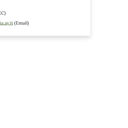
EC)
.av.it
(Email)