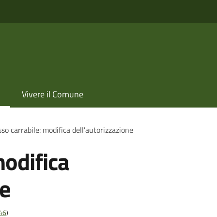
Vivere il Comune
so carrabile: modifica dell'autorizzazione
modifica
ne
t46
)