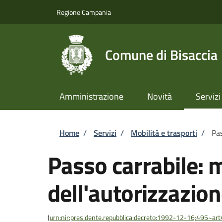
Salta al contenuto principale
Skip to footer content
Regione Campania
Comune di Bisaccia
Amministrazione
Novità
Servizi
Briciole di pane
Home
/
Servizi
/
Mobilità e trasporti
/
Pas
Passo carrabile: 
dell'autorizzazio
(
urn:nir:presidente.repubblica:decreto:1992-12-16;495~ar