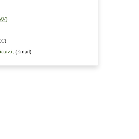
(AV)
EC)
.av.it
(Email)