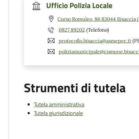
Ufficio Polizia Locale
Corso Romuleo, 86 83044 Bisaccia 
0827 89202
(Telefono)
protocollo.bisaccia@asmepec.it
(P
poliziamunicipale@comune.bisaccia
Strumenti di tutela
Tutela amministrativa
Tutela giurisdizionale