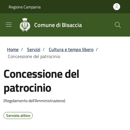
Salta al contenuto principale
Skip to footer content
Regione Campania
Comune di Bisaccia
Briciole di pane
Home
/
Servizi
/
Cultura e tempo libero
/
Concessione del patrocinio
Concessione del
patrocinio
(Regolamento dell'Amministrazione)
Servizio attivo