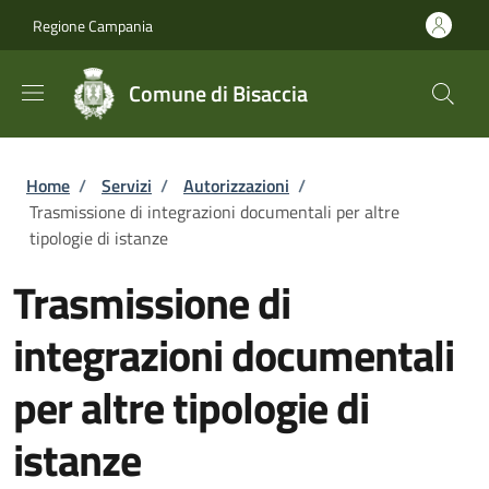
Salta al contenuto principale
Skip to footer content
Regione Campania
Comune di Bisaccia
Briciole di pane
Home
/
Servizi
/
Autorizzazioni
/
Trasmissione di integrazioni documentali per altre
tipologie di istanze
Trasmissione di
integrazioni documentali
per altre tipologie di
istanze