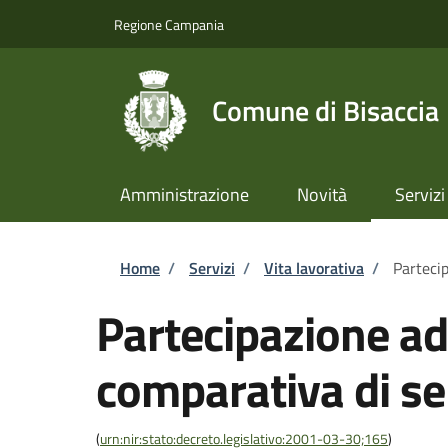
Salta al contenuto principale
Skip to footer content
Regione Campania
Comune di Bisaccia
Amministrazione
Novità
Servizi
Briciole di pane
Home
/
Servizi
/
Vita lavorativa
/
Parteci
Partecipazione a
comparativa di se
(
urn:nir:stato:decreto.legislativo:2001-03-30;165
)