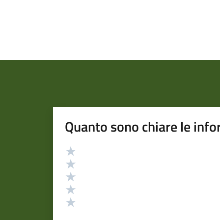
Quanto sono chiare le info
Valutazione
Valuta 5 stelle su 5
Valuta 4 stelle su 5
Valuta 3 stelle su 5
Valuta 2 stelle su 5
Valuta 1 stelle su 5