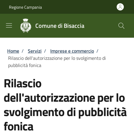
Salta al contenuto principale
Skip to footer content
Regione Campania
Comune di Bisaccia
Briciole di pane
Home
/
Servizi
/
Imprese e commercio
/
Rilascio dell'autorizzazione per lo svolgimento di
pubblicità fonica
Rilascio
dell'autorizzazione per lo
svolgimento di pubblicità
fonica