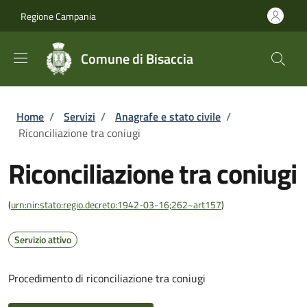
Salta al contenuto principale
Skip to footer content
Regione Campania
Comune di Bisaccia
Briciole di pane
Home
/
Servizi
/
Anagrafe e stato civile
/
Riconciliazione tra coniugi
Riconciliazione tra coniugi
(
urn:nir:stato:regio.decreto:1942-03-16;262~art157
)
Servizio attivo
Procedimento di riconciliazione tra coniugi