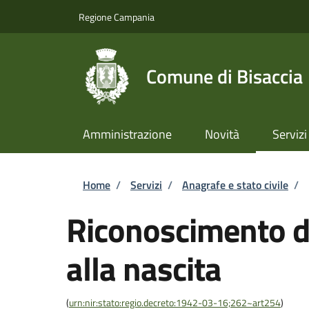
Salta al contenuto principale
Skip to footer content
Regione Campania
Comune di Bisaccia
Amministrazione
Novità
Servizi
Briciole di pane
Home
/
Servizi
/
Anagrafe e stato civile
/
Riconoscimento di
alla nascita
(
urn:nir:stato:regio.decreto:1942-03-16;262~art254
)