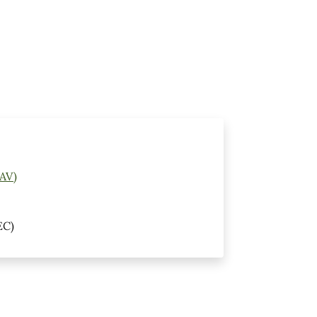
(AV)
EC)