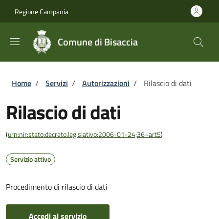
Salta al contenuto principale
Skip to footer content
Regione Campania
Comune di Bisaccia
Briciole di pane
Home
/
Servizi
/
Autorizzazioni
/
Rilascio di dati
Rilascio di dati
(
urn:nir:stato:decreto.legislativo:2006-01-24;36~art5
)
Servizio attivo
Procedimento di rilascio di dati
Accedi al servizio