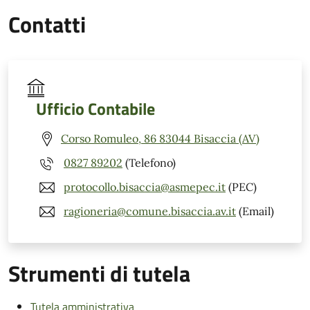
Contatti
Ufficio Contabile
Corso Romuleo, 86 83044 Bisaccia (AV)
0827 89202
(Telefono)
protocollo.bisaccia@asmepec.it
(PEC)
ragioneria@comune.bisaccia.av.it
(Email)
Strumenti di tutela
Tutela amministrativa