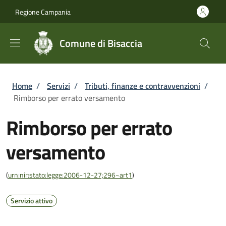
Salta al contenuto principale
Skip to footer content
Regione Campania
Comune di Bisaccia
Briciole di pane
Home
/
Servizi
/
Tributi, finanze e contravvenzioni
/
Rimborso per errato versamento
Rimborso per errato
versamento
(
urn:nir:stato:legge:2006-12-27;296~art1
)
Servizio attivo