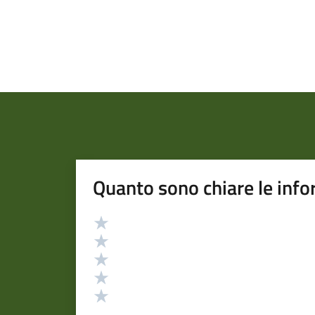
Quanto sono chiare le info
Valutazione
Valuta 5 stelle su 5
Valuta 4 stelle su 5
Valuta 3 stelle su 5
Valuta 2 stelle su 5
Valuta 1 stelle su 5