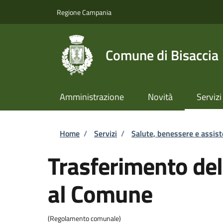
Salta al contenuto principale
Skip to footer content
Regione Campania
Comune di Bisaccia
Amministrazione
Novità
Servizi
Briciole di pane
Home
/
Servizi
/
Salute, benessere e assis
Trasferimento del
al Comune
(Regolamento comunale)