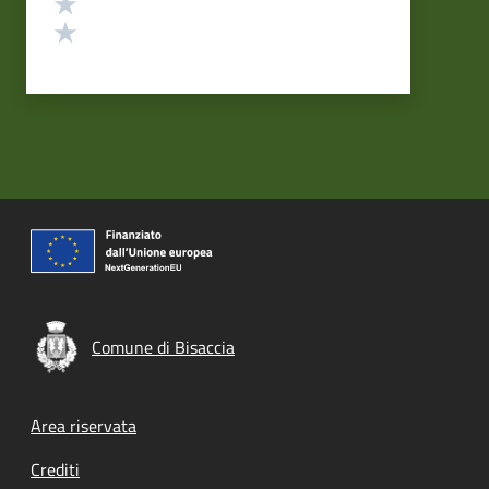
Valuta 2 stelle su 5
Valuta 1 stelle su 5
Comune di Bisaccia
Footer menu
Area riservata
Crediti