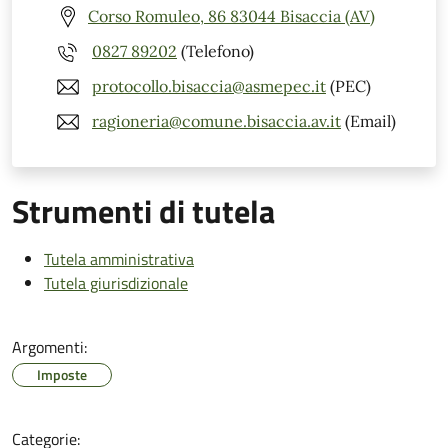
Corso Romuleo, 86 83044 Bisaccia (AV)
0827 89202
(Telefono)
protocollo.bisaccia@asmepec.it
(PEC)
ragioneria@comune.bisaccia.av.it
(Email)
Strumenti di tutela
Tutela amministrativa
Tutela giurisdizionale
Argomenti:
Imposte
Categorie: