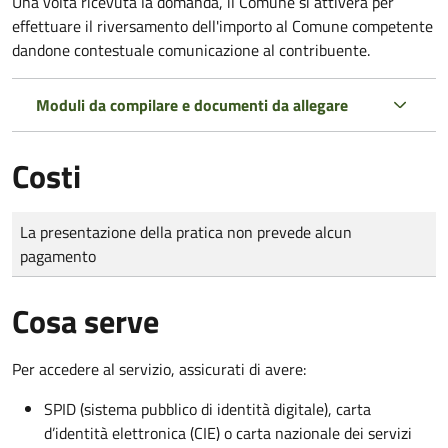
Una volta ricevuta la domanda, il Comune si attiverà per
effettuare il riversamento dell'importo al Comune competente
dandone contestuale comunicazione al contribuente.
Moduli da compilare e documenti da allegare
Costi
Tipo di pagamento
Importo
La presentazione della pratica non prevede alcun
pagamento
Cosa serve
Per accedere al servizio, assicurati di avere:
SPID (sistema pubblico di identità digitale), carta
d’identità elettronica (CIE) o carta nazionale dei servizi